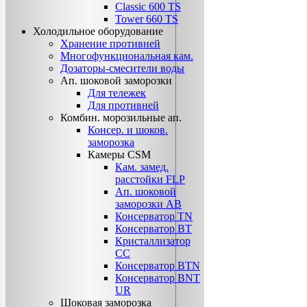
Classic 600 TS
Tower 660 TS
Холодильное оборудование
Хранение противней
Многофункциональная кам.
Дозаторы-смесители воды
Ап. шоковой заморозки
Для тележек
Для противней
Комбин. морозильные ап.
Консер. и шоков.
заморозка
Камеры CSM
Кам. замед.
расстойки FLP
Ап. шоковой
заморозки АВ
Консерватор TN
Консерватор ВТ
Кристаллизатор
СС
Консерватор ВТN
Консерватор ВNТ
UR
Шоковая заморозка