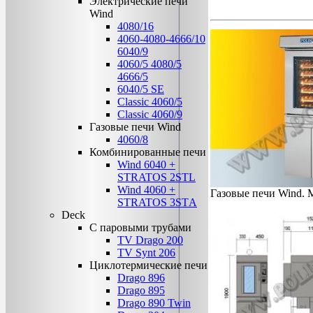
Электрические печи
Wind
4080/16
4060-4080-4666/10
6040/9
4060/5 4080/5
4666/5
6040/5 SE
Classic 4060/5
Classic 4060/9
Газовые печи Wind
4060/8
Комбинированные печи
Wind 6040 +
STRATOS 2STL
Wind 4060 +
Газовые печи Wind. 
STRATOS 3STА
Deck
C паровыми трубами
TV Drago 200
TV Synt 206
Циклотермические печи
Drago 896
Drago 895
Drago 890 Twin