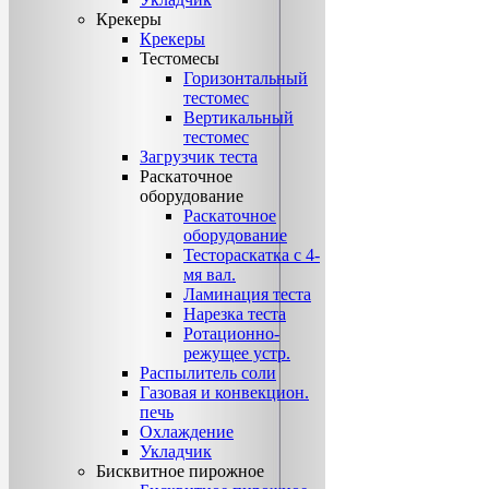
Крекеры
Крекеры
Тестомесы
Горизонтальный
тестомес
Вертикальный
тестомес
Загрузчик теста
Раскаточное
оборудование
Раскаточное
оборудование
Тестораскатка с 4-
мя вал.
Ламинация теста
Нарезка теста
Ротационно-
режущее устр.
Распылитель соли
Газовая и конвекцион.
печь
Охлаждение
Укладчик
Бисквитное пирожное