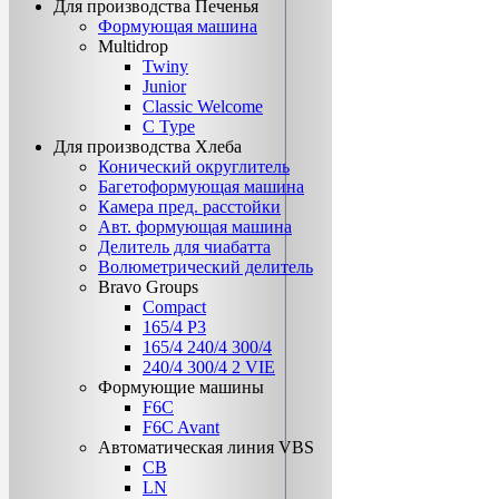
Для производства Печенья
Формующая машина
Multidrop
Twiny
Junior
Classic Welcome
C Type
Для производства Хлеба
Конический округлитель
Багетоформующая машина
Камера пред. расстойки
Авт. формующая машина
Делитель для чиабатта
Волюметрический делитель
Bravo Groups
Compact
165/4 Р3
165/4 240/4 300/4
240/4 300/4 2 VIE
Формующие машины
F6C
F6C Avant
Автоматическая линия VBS
CB
LN