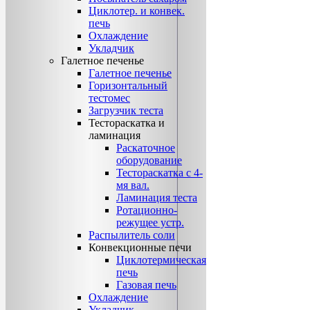
Циклотер. и конвек.
печь
Охлаждение
Укладчик
Галетное печенье
Галетное печенье
Горизонтальный
тестомес
Загрузчик теста
Тестораскатка и
ламинация
Раскаточное
оборудование
Тестораскатка с 4-
мя вал.
Ламинация теста
Ротационно-
режущее устр.
Распылитель соли
Конвекционные печи
Циклотермическая
печь
Газовая печь
Охлаждение
Укладчик