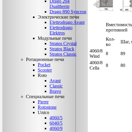
Drago 204
Dualtherm
Drago 890 Syncron
Электрические печи
Elettrodrago Avant
Вместимост
Elettrodrago
противней
Elektros
Модульные печи
Кол-
Шаг,
Stratos Crystal
во
Stratos Black
4060/8
8
89
Stratos Classic
Wind
Ротационные печи
4060/8
Pocket
8
80
Cella
Scooter
Roto
Avant
Classic
Bravo
Специальные печи
Pierre
Rotostone
Unico
4060/5
6040/5
4060/9