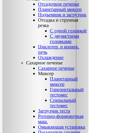
Отсадочное печенье
Планетарный миксер
Подъемник и загрузчик
Отсадка и струнная
резка
С одной головкой
С двумя/тремя
головками
Циклотер. и конвек.
печь
Охлаждение
Сахарное печенье
Сахарное печенье
Миксер
Планетарный
миксер
Горизонтальный
тестомес
Спиральный
тестомес
Загрузчик теста
Роторно-формовочная
маш.
Омывающая установка
Посыпатель сахаром