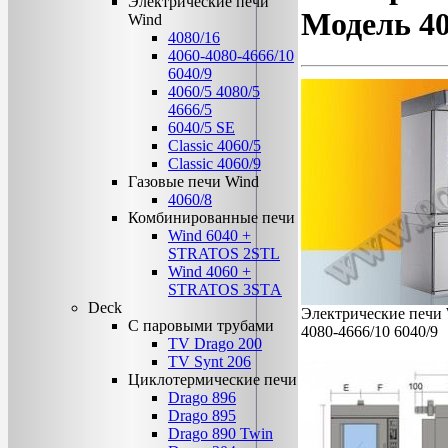
Электрические печи
Модель 40
Wind
4080/16
4060-4080-4666/10
6040/9
4060/5 4080/5
4666/5
6040/5 SE
Classic 4060/5
Classic 4060/9
Газовые печи Wind
4060/8
Комбинированные печи
Wind 6040 +
STRATOS 2STL
Wind 4060 +
STRATOS 3STА
Deck
Электрические печи 
C паровыми трубами
4080-4666/10 6040/9
TV Drago 200
TV Synt 206
Циклотермические печи
Drago 896
Drago 895
Drago 890 Twin