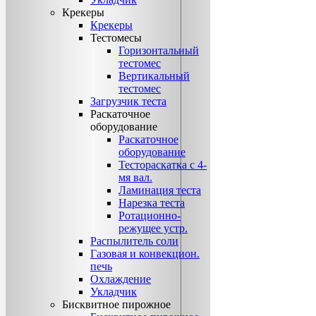
Крекеры
Крекеры
Тестомесы
Горизонтальный
тестомес
Вертикальный
тестомес
Загрузчик теста
Раскаточное
оборудование
Раскаточное
оборудование
Тестораскатка с 4-
мя вал.
Ламинация теста
Нарезка теста
Ротационно-
режущее устр.
Распылитель соли
Газовая и конвекцион.
печь
Охлаждение
Укладчик
Бисквитное пирожное