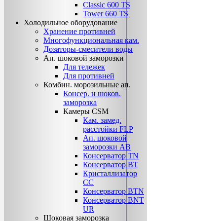
Classic 600 TS
Tower 660 TS
Холодильное оборудование
Хранение противней
Многофункциональная кам.
Дозаторы-смесители воды
Ап. шоковой заморозки
Для тележек
Для противней
Комбин. морозильные ап.
Консер. и шоков.
заморозка
Камеры CSM
Кам. замед.
расстойки FLP
Ап. шоковой
заморозки АВ
Консерватор TN
Консерватор ВТ
Кристаллизатор
СС
Консерватор ВТN
Консерватор ВNТ
UR
Шоковая заморозка