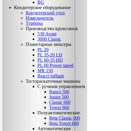
BG
Кондитерское оборудование
Кондитерский стол
Измельчитель
Турбина
Производство круассанов
530 Avant
3000 Classic
Планетарные миксеры
PL 20
PL 35-20 LD
PL 60-35 НD
PL 60 Power speed
MR 150
Bracci tuffanti
Тестораскаточные машины
С ручным управлением
Banco 500
Junior 500
Classic 600
Tower 660
Полуавтоматические
Beta Classic 600
Beta Tower 660
Автоматические