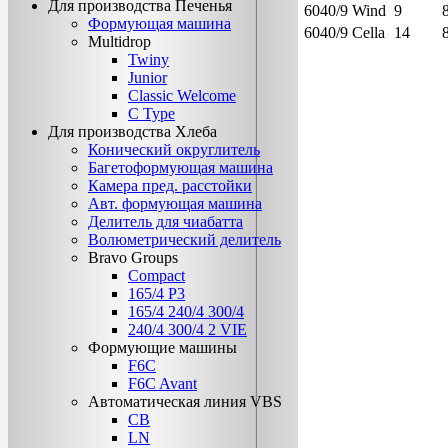
Для производства Печенья
6040/9 Wind
9
Формующая машина
6040/9 Cella
14
Multidrop
Twiny
Junior
Classic Welcome
C Type
Для производства Хлеба
Конический округлитель
Багетоформующая машина
Камера пред. расстойки
Авт. формующая машина
Делитель для чиабатта
Волюметрический делитель
Bravo Groups
Compact
165/4 Р3
165/4 240/4 300/4
240/4 300/4 2 VIE
Формующие машины
F6C
F6C Avant
Автоматическая линия VBS
CB
LN