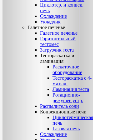
Циклотер. и конвек.
печь
Охлаждение
Укладчик
Галетное печенье
Галетное печенье
Горизонтальный
тестомес
Загрузчик теста
Тестораскатка и
ламинация
Раскаточное
оборудование
Тестораскатка с 4-
мя вал.
Ламинация теста
Ротационно-
режущее устр.
Распылитель соли
Конвекционные печи
Циклотермическая
печь
Газовая печь
Охлаждение
Укладчик