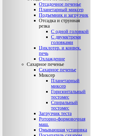
Отсадочное печенье
Планетарный миксер
Подъемник и загрузчик
Отсадка и струнная
резка
С одной головкой
С двумя/тремя
головками
Циклотер. и конвек.
печь
Охлаждение
Сахарное печенье
Сахарное печенье
Миксер
Планетарный
миксер
Горизонтальный
тестомес
Спиральный
тестомес
Загрузчик теста
Роторно-формовочная
маш.
Омывающая установка
Посыпатель сахаром