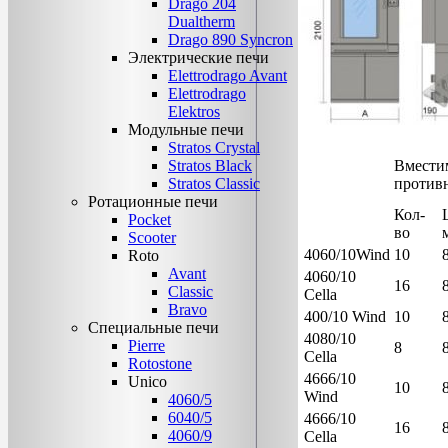
Drago 204
Dualtherm
Drago 890 Syncron
Электрические печи
Elettrodrago Avant
Elettrodrago
Elektros
Модульные печи
Stratos Crystal
Stratos Black
Вмести
Stratos Classic
против
Ротационные печи
Кол-
Pocket
во
Scooter
4060/10Wind
10
Roto
Avant
4060/10
16
Classic
Cella
Bravo
400/10 Wind
10
Специальные печи
4080/10
Pierre
8
Cella
Rotostone
4666/10
Unico
10
Wind
4060/5
6040/5
4666/10
16
4060/9
Cella