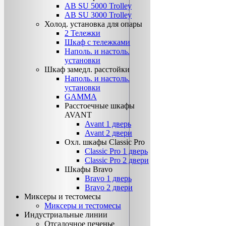
AB SU 5000 Trolley
AB SU 3000 Trolley
Холод. установка для опары
2 Тележки
Шкаф с тележками
Наполь. и настоль.
установки
Шкаф замедл. расстойки
Наполь. и настоль.
установки
GAMMA
Расстоечные шкафы
AVANT
Avant 1 дверь
Avant 2 двери
Охл. шкафы Classiс Pro
Classic Pro 1 дверь
Classic Pro 2 двери
Шкафы Bravo
Bravo 1 дверь
Bravo 2 двери
Миксеры и тестомесы
Миксеры и тестомесы
Индустриальные линии
Отсадочное печенье