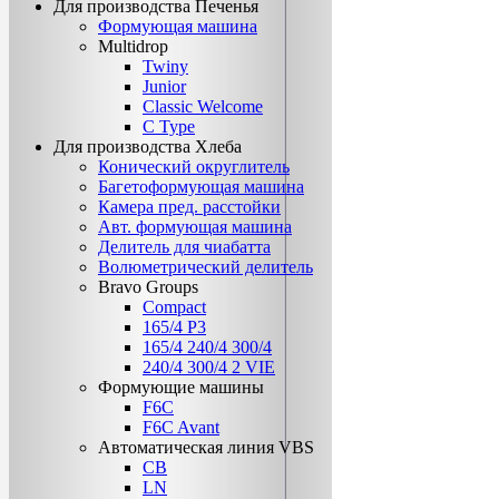
Для производства Печенья
Формующая машина
Multidrop
Twiny
Junior
Classic Welcome
C Type
Для производства Хлеба
Конический округлитель
Багетоформующая машина
Камера пред. расстойки
Авт. формующая машина
Делитель для чиабатта
Волюметрический делитель
Bravo Groups
Compact
165/4 Р3
165/4 240/4 300/4
240/4 300/4 2 VIE
Формующие машины
F6C
F6C Avant
Автоматическая линия VBS
CB
LN