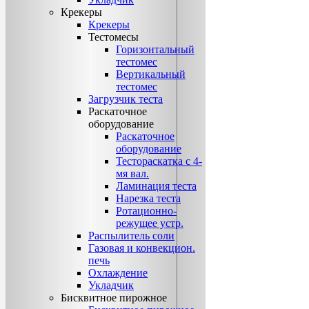
Крекеры
Крекеры
Тестомесы
Горизонтальный
тестомес
Вертикальный
тестомес
Загрузчик теста
Раскаточное
оборудование
Раскаточное
оборудование
Тестораскатка с 4-
мя вал.
Ламинация теста
Нарезка теста
Ротационно-
режущее устр.
Распылитель соли
Газовая и конвекцион.
печь
Охлаждение
Укладчик
Бисквитное пирожное