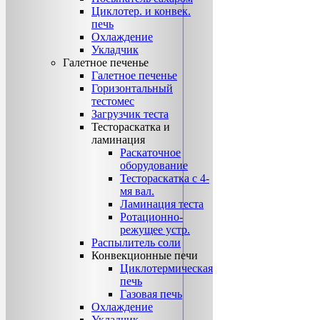
Циклотер. и конвек.
печь
Охлаждение
Укладчик
Галетное печенье
Галетное печенье
Горизонтальный
тестомес
Загрузчик теста
Тестораскатка и
ламинация
Раскаточное
оборудование
Тестораскатка с 4-
мя вал.
Ламинация теста
Ротационно-
режущее устр.
Распылитель соли
Конвекционные печи
Циклотермическая
печь
Газовая печь
Охлаждение
Укладчик