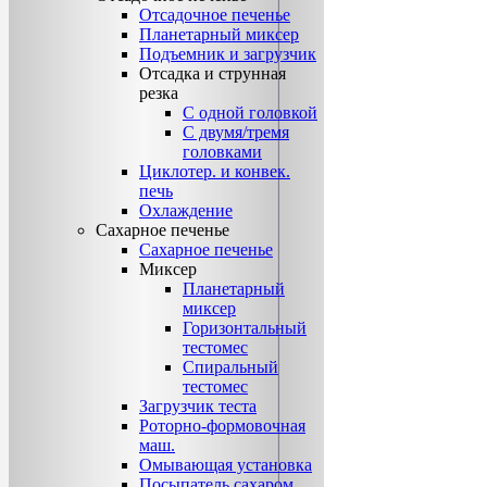
Отсадочное печенье
Планетарный миксер
Подъемник и загрузчик
Отсадка и струнная
резка
С одной головкой
С двумя/тремя
головками
Циклотер. и конвек.
печь
Охлаждение
Сахарное печенье
Сахарное печенье
Миксер
Планетарный
миксер
Горизонтальный
тестомес
Спиральный
тестомес
Загрузчик теста
Роторно-формовочная
маш.
Омывающая установка
Посыпатель сахаром