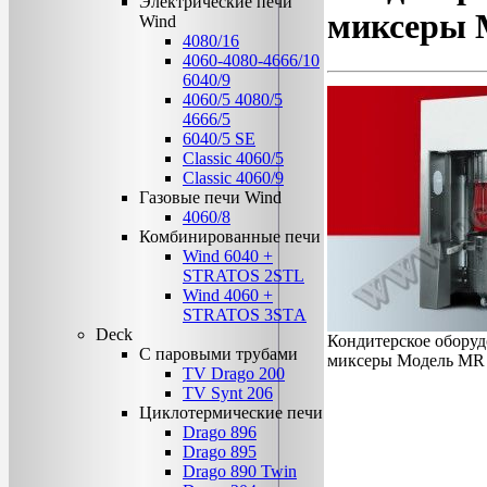
Электрические печи
миксеры 
Wind
4080/16
4060-4080-4666/10
6040/9
4060/5 4080/5
4666/5
6040/5 SE
Classic 4060/5
Classic 4060/9
Газовые печи Wind
4060/8
Комбинированные печи
Wind 6040 +
STRATOS 2STL
Wind 4060 +
STRATOS 3STА
Deck
Кондитерское оборуд
C паровыми трубами
миксеры Модель MR
TV Drago 200
TV Synt 206
Циклотермические печи
Drago 896
Drago 895
Drago 890 Twin