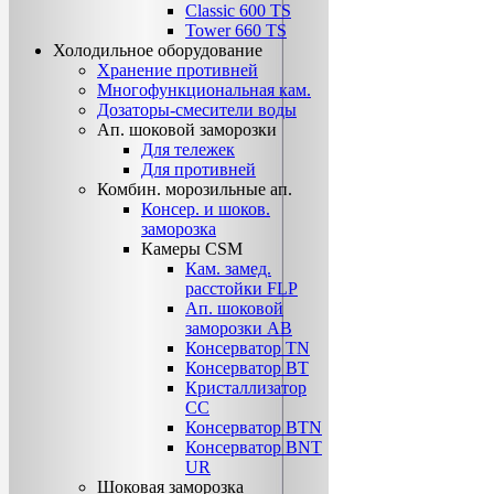
Classic 600 TS
Tower 660 TS
Холодильное оборудование
Хранение противней
Многофункциональная кам.
Дозаторы-смесители воды
Ап. шоковой заморозки
Для тележек
Для противней
Комбин. морозильные ап.
Консер. и шоков.
заморозка
Камеры CSM
Кам. замед.
расстойки FLP
Ап. шоковой
заморозки АВ
Консерватор TN
Консерватор ВТ
Кристаллизатор
СС
Консерватор ВТN
Консерватор ВNТ
UR
Шоковая заморозка