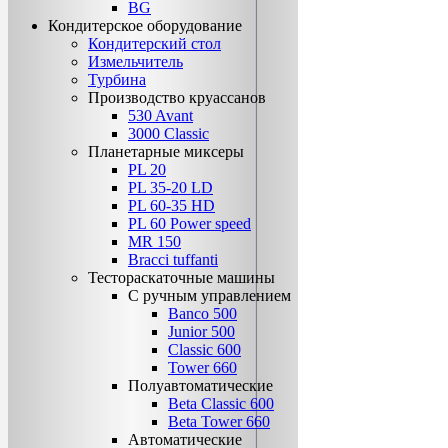
BG
Кондитерское оборудование
Кондитерский стол
Измельчитель
Турбина
Производство круассанов
530 Avant
3000 Classic
Планетарные миксеры
PL 20
PL 35-20 LD
PL 60-35 НD
PL 60 Power speed
MR 150
Bracci tuffanti
Тестораскаточные машины
С ручным управлением
Banco 500
Junior 500
Classic 600
Tower 660
Полуавтоматические
Beta Classic 600
Beta Tower 660
Автоматические