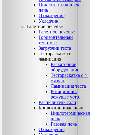
Циклотер. и конвек.
печь
Охлаждение
Укладчик
Галетное печенье
Галетное печенье
Горизонтальный
тестомес
Загрузчик теста
Тестораскатка и
ламинация
Раскаточное
оборудование
Тестораскатка с 4-
мя вал.
Ламинация теста
Ротационно-
режущее устр.
Распылитель соли
Конвекционные печи
Циклотермическая
печь
Газовая печь
Охлаждение
Укладчик