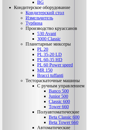
BG
Кондитерское оборудование
Кондитерский стол
Измельчитель
Турбина
Производство круассанов
530 Avant
3000 Classic
Планетарные миксеры
PL 20
PL 35-20 LD
PL 60-35 НD
PL 60 Power speed
MR 150
Bracci tuffanti
Тестораскаточные машины
С ручным управлением
Banco 500
Junior 500
Classic 600
Tower 660
Полуавтоматические
Beta Classic 600
Beta Tower 660
Автоматические