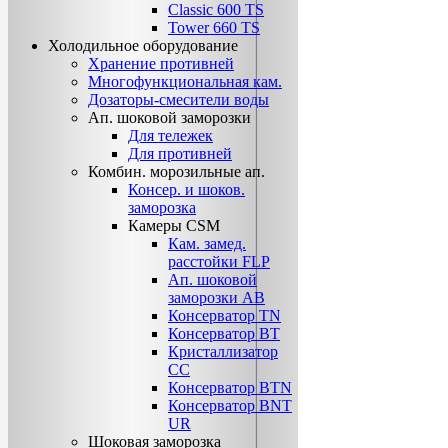
Classic 600 TS
Tower 660 TS
Холодильное оборудование
Хранение противней
Многофункциональная кам.
Дозаторы-смесители воды
Ап. шоковой заморозки
Для тележек
Для противней
Комбин. морозильные ап.
Консер. и шоков.
заморозка
Камеры CSM
Кам. замед.
расстойки FLP
Ап. шоковой
заморозки АВ
Консерватор TN
Консерватор ВТ
Кристаллизатор
СС
Консерватор ВТN
Консерватор ВNТ
UR
Шоковая заморозка