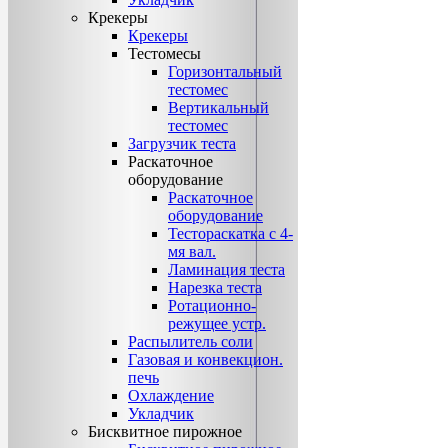
Крекеры
Крекеры
Тестомесы
Горизонтальный
тестомес
Вертикальный
тестомес
Загрузчик теста
Раскаточное
оборудование
Раскаточное
оборудование
Тестораскатка с 4-
мя вал.
Ламинация теста
Нарезка теста
Ротационно-
режущее устр.
Распылитель соли
Газовая и конвекцион.
печь
Охлаждение
Укладчик
Бисквитное пирожное