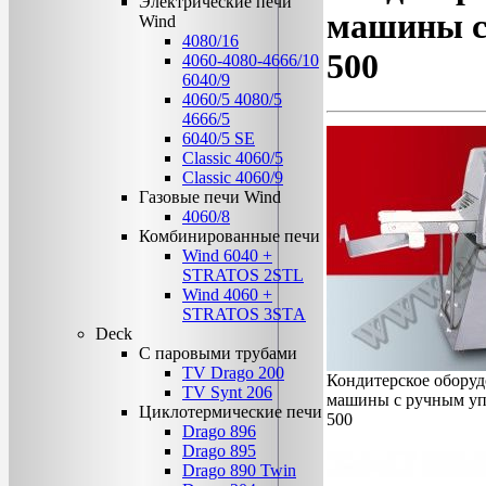
Электрические печи
машины с
Wind
4080/16
500
4060-4080-4666/10
6040/9
4060/5 4080/5
4666/5
6040/5 SE
Classic 4060/5
Classic 4060/9
Газовые печи Wind
4060/8
Комбинированные печи
Wind 6040 +
STRATOS 2STL
Wind 4060 +
STRATOS 3STА
Deck
C паровыми трубами
TV Drago 200
Кондитерское оборуд
TV Synt 206
машины с ручным уп
Циклотермические печи
500
Drago 896
Drago 895
Drago 890 Twin