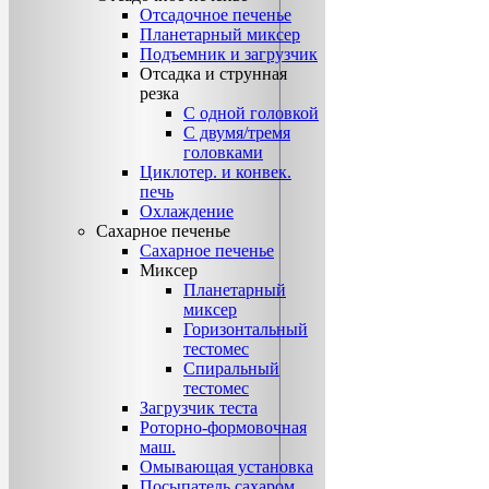
Отсадочное печенье
Планетарный миксер
Подъемник и загрузчик
Отсадка и струнная
резка
С одной головкой
С двумя/тремя
головками
Циклотер. и конвек.
печь
Охлаждение
Сахарное печенье
Сахарное печенье
Миксер
Планетарный
миксер
Горизонтальный
тестомес
Спиральный
тестомес
Загрузчик теста
Роторно-формовочная
маш.
Омывающая установка
Посыпатель сахаром