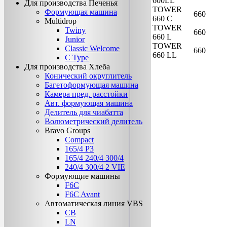
600LL
Для производства Печенья
TOWER
Формующая машина
660
660 C
Multidrop
TOWER
Twiny
660
660 L
Junior
TOWER
Classic Welcome
660
660 LL
C Type
Для производства Хлеба
Конический округлитель
Багетоформующая машина
Камера пред. расстойки
Авт. формующая машина
Делитель для чиабатта
Волюметрический делитель
Bravo Groups
Compact
165/4 Р3
165/4 240/4 300/4
240/4 300/4 2 VIE
Формующие машины
F6C
F6C Avant
Автоматическая линия VBS
CB
LN