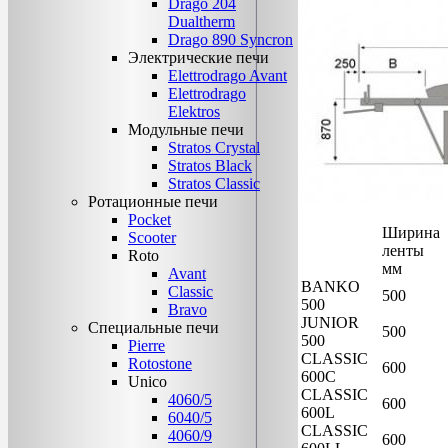
Drago 204
Dualtherm
Drago 890 Syncron
Электрические печи
Elettrodrago Avant
Elettrodrago
Elektros
Модульные печи
Stratos Crystal
Stratos Black
Stratos Classic
Ротационные печи
Pocket
Ширина
Scooter
ленты
Roto
мм
Avant
BANKO
Classic
500
500
Bravo
JUNIOR
Специальные печи
500
500
Pierre
CLASSIC
Rotostone
600
600C
Unico
CLASSIC
4060/5
600
600L
6040/5
CLASSIC
4060/9
600