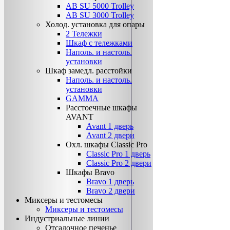
AB SU 5000 Trolley
AB SU 3000 Trolley
Холод. установка для опары
2 Тележки
Шкаф с тележками
Наполь. и настоль.
установки
Шкаф замедл. расстойки
Наполь. и настоль.
установки
GAMMA
Расстоечные шкафы
AVANT
Avant 1 дверь
Avant 2 двери
Охл. шкафы Classiс Pro
Classic Pro 1 дверь
Classic Pro 2 двери
Шкафы Bravo
Bravo 1 дверь
Bravo 2 двери
Миксеры и тестомесы
Миксеры и тестомесы
Индустриальные линии
Отсадочное печенье