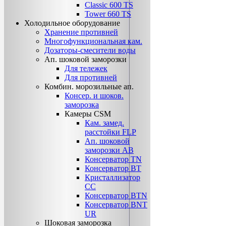
Classic 600 TS
Tower 660 TS
Холодильное оборудование
Хранение противней
Многофункциональная кам.
Дозаторы-смесители воды
Ап. шоковой заморозки
Для тележек
Для противней
Комбин. морозильные ап.
Консер. и шоков.
заморозка
Камеры CSM
Кам. замед.
расстойки FLP
Ап. шоковой
заморозки АВ
Консерватор TN
Консерватор ВТ
Кристаллизатор
СС
Консерватор ВТN
Консерватор ВNТ
UR
Шоковая заморозка