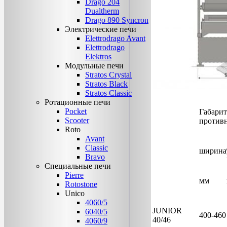
Drago 204
Dualtherm
Drago 890 Syncron
Электрические печи
Elettrodrago Avant
Elettrodrago
Elektros
Модульные печи
Stratos Crystal
Stratos Black
Stratos Classic
Ротационные печи
Pocket
Габари
Scooter
против
Roto
Avant
Classic
ширина
Bravo
Специальные печи
Pierre
мм
Rotostone
Unico
4060/5
JUNIOR
6040/5
400-460
40/46
4060/9