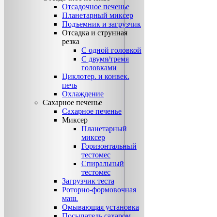
Отсадочное печенье
Планетарный миксер
Подъемник и загрузчик
Отсадка и струнная
резка
С одной головкой
С двумя/тремя
головками
Циклотер. и конвек.
печь
Охлаждение
Сахарное печенье
Сахарное печенье
Миксер
Планетарный
миксер
Горизонтальный
тестомес
Спиральный
тестомес
Загрузчик теста
Роторно-формовочная
маш.
Омывающая установка
Посыпатель сахаром