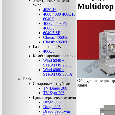
Электрические печи
Multidrop
Wind
4080/16
4060-4080-4666/10
6040/9
4060/5 4080/5
4666/5
6040/5 SE
Classic 4060/5
Classic 4060/9
Газовые печи Wind
4060/8
Комбинированные печи
Wind 6040 +
STRATOS 2STL
Wind 4060 +
STRATOS 3STА
Deck
Оборудование для про
C паровыми трубами
Junior
TV Drago 200
TV Synt 206
Циклотермические печи
Drago 896
Drago 895
Drago 890 Twin