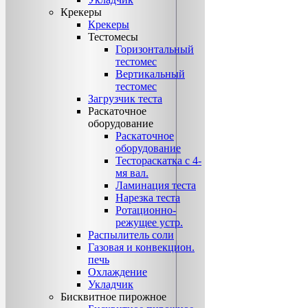
Крекеры
Крекеры
Тестомесы
Горизонтальный
тестомес
Вертикальный
тестомес
Загрузчик теста
Раскаточное
оборудование
Раскаточное
оборудование
Тестораскатка с 4-
мя вал.
Ламинация теста
Нарезка теста
Ротационно-
режущее устр.
Распылитель соли
Газовая и конвекцион.
печь
Охлаждение
Укладчик
Бисквитное пирожное