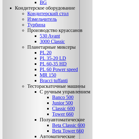
BG
Кондитерское оборудование
Кондитерский стол
Измельчитель
Турбина
Производство круассанов
530 Avant
3000 Classic
Планетарные миксеры
PL 20
PL 35-20 LD
PL 60-35 НD
PL 60 Power speed
MR 150
Bracci tuffanti
Тестораскаточные машины
С ручным управлением
Banco 500
Junior 500
Classic 600
Tower 660
Полуавтоматические
Beta Classic 600
Beta Tower 660
Автоматические