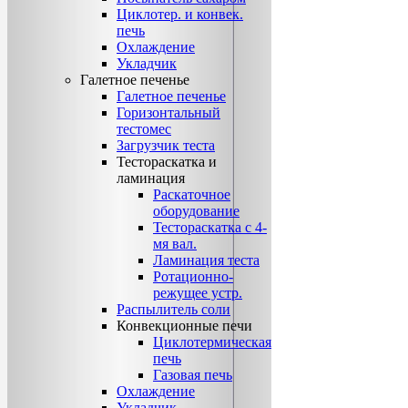
Циклотер. и конвек.
печь
Охлаждение
Укладчик
Галетное печенье
Галетное печенье
Горизонтальный
тестомес
Загрузчик теста
Тестораскатка и
ламинация
Раскаточное
оборудование
Тестораскатка с 4-
мя вал.
Ламинация теста
Ротационно-
режущее устр.
Распылитель соли
Конвекционные печи
Циклотермическая
печь
Газовая печь
Охлаждение
Укладчик