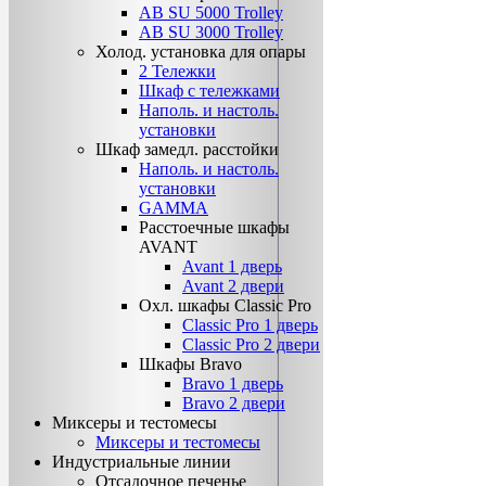
AB SU 5000 Trolley
AB SU 3000 Trolley
Холод. установка для опары
2 Тележки
Шкаф с тележками
Наполь. и настоль.
установки
Шкаф замедл. расстойки
Наполь. и настоль.
установки
GAMMA
Расстоечные шкафы
AVANT
Avant 1 дверь
Avant 2 двери
Охл. шкафы Classiс Pro
Classic Pro 1 дверь
Classic Pro 2 двери
Шкафы Bravo
Bravo 1 дверь
Bravo 2 двери
Миксеры и тестомесы
Миксеры и тестомесы
Индустриальные линии
Отсадочное печенье