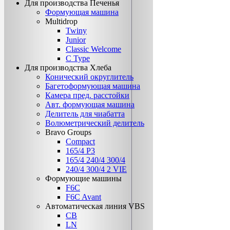
Для производства Печенья
Формующая машина
Multidrop
Twiny
Junior
Classic Welcome
C Type
Для производства Хлеба
Конический округлитель
Багетоформующая машина
Камера пред. расстойки
Авт. формующая машина
Делитель для чиабатта
Волюметрический делитель
Bravo Groups
Compact
165/4 Р3
165/4 240/4 300/4
240/4 300/4 2 VIE
Формующие машины
F6C
F6C Avant
Автоматическая линия VBS
CB
LN