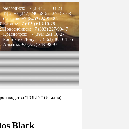
Челябинск: +7 (351) 211-03-23
Уфа: +7 (347) 246-58-62, 246-58-63
Саратов: +7 (8452) 24-99-85
81
Казань: +7 (919) 613-10-78
29
Новосибирск: +7 (383) 227-90-47
Красноярск: +7 (391) 291-10-27
Ростов-на-Дону: +7 (863) 303-64-55
Алматы: +7 (727) 349-98-97
производства "POLIN" (Италия)
os Black