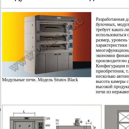
Разработанная д
булочных, моду
требует каких-л
использоваться 
размер, уровень
характеристики 
многофункциона
экономии финанс
производителю 
и
Конфигурация п
приобретения, т
несколько авто
Модульные печи. Модель Stratos Black
высота камеры с
высокой продукц
печи из нержаве
и