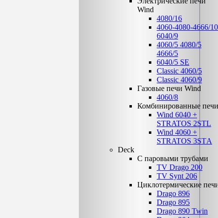
Электрические печи
Wind
4080/16
4060-4080-4666/10
6040/9
4060/5 4080/5
4666/5
6040/5 SE
Classic 4060/5
Classic 4060/9
Газовые печи Wind
4060/8
Комбинированные печ
Wind 6040 +
STRATOS 2STL
Wind 4060 +
STRATOS 3STА
Deck
C паровыми трубами
TV Drago 200
TV Synt 206
Циклотермические печ
Drago 896
Drago 895
Drago 890 Twin