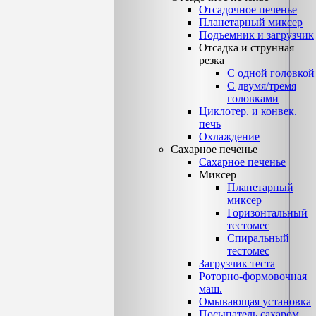
Отсадочное печенье
Планетарный миксер
Подъемник и загрузчик
Отсадка и струнная
резка
С одной головкой
С двумя/тремя
головками
Циклотер. и конвек.
печь
Охлаждение
Сахарное печенье
Сахарное печенье
Миксер
Планетарный
миксер
Горизонтальный
тестомес
Спиральный
тестомес
Загрузчик теста
Роторно-формовочная
маш.
Омывающая установка
Посыпатель сахаром