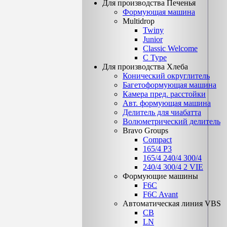
Для производства Печенья
Формующая машина
Multidrop
Twiny
Junior
Classic Welcome
C Type
Для производства Хлеба
Конический округлитель
Багетоформующая машина
Камера пред. расстойки
Авт. формующая машина
Делитель для чиабатта
Волюметрический делитель
Bravo Groups
Compact
165/4 Р3
165/4 240/4 300/4
240/4 300/4 2 VIE
Формующие машины
F6C
F6C Avant
Автоматическая линия VBS
CB
LN