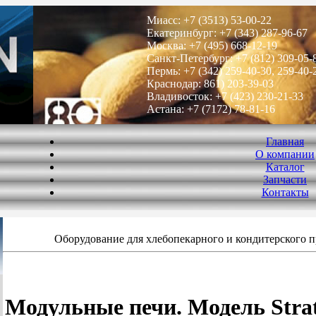
Миасс: +7 (3513) 53-00-22
Екатеринбург: +7 (343) 287-96-67
Москва: +7 (495) 668-12-19
Санкт-Петербург: +7 (812) 309-05-
Пермь: +7 (342) 259-40-30, 259-40-
Краснодар: 861) 203-39-03
Владивосток: +7 (423) 230-21-33
Астана: +7 (7172) 78-81-16
Главная
О компании
Каталог
Запчасти
Контакты
Оборудование для хлебопекарного и кондитерского 
Модульные печи. Модель Strat