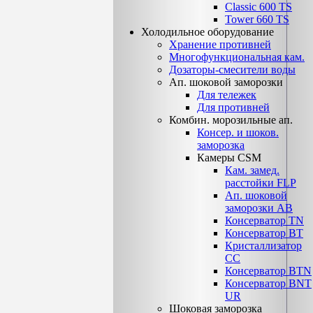
Classic 600 TS
Tower 660 TS
Холодильное оборудование
Хранение противней
Многофункциональная кам.
Дозаторы-смесители воды
Ап. шоковой заморозки
Для тележек
Для противней
Комбин. морозильные ап.
Консер. и шоков.
заморозка
Камеры CSM
Кам. замед.
расстойки FLP
Ап. шоковой
заморозки АВ
Консерватор TN
Консерватор ВТ
Кристаллизатор
СС
Консерватор ВТN
Консерватор ВNТ
UR
Шоковая заморозка