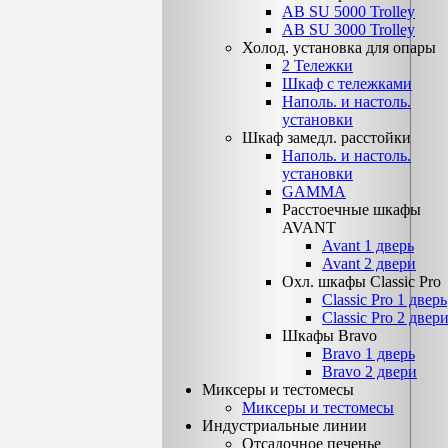
AB SU 5000 Trolley
AB SU 3000 Trolley
Холод. установка для опары
2 Тележки
Шкаф с тележками
Наполь. и настоль.
установки
Шкаф замедл. расстойки
Наполь. и настоль.
установки
GAMMA
Расстоечные шкафы
AVANT
Avant 1 дверь
Avant 2 двери
Охл. шкафы Classiс Pro
Classic Pro 1 дверь
Classic Pro 2 двер
Шкафы Bravo
Bravo 1 дверь
Bravo 2 двери
Миксеры и тестомесы
Миксеры и тестомесы
Индустриальные линии
Отсадочное печенье