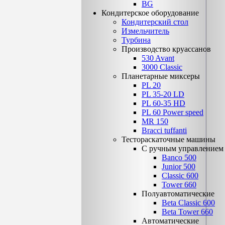
BG
Кондитерское оборудование
Кондитерский стол
Измельчитель
Турбина
Производство круассанов
530 Avant
3000 Classic
Планетарные миксеры
PL 20
PL 35-20 LD
PL 60-35 НD
PL 60 Power speed
MR 150
Bracci tuffanti
Тестораскаточные машины
С ручным управлением
Banco 500
Junior 500
Classic 600
Tower 660
Полуавтоматические
Beta Classic 600
Beta Tower 660
Автоматические